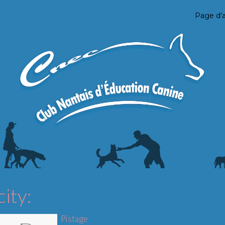
Page d'a
city:
Pistage