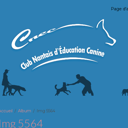
Page d'a
Accueil
Album
Img 5564
Img 5564